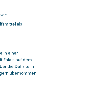
owie
fsmittel als
e in einer
it Fokus auf dem
er die Defizite in
trägern übernommen