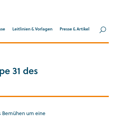
Suche
sse
Leitlinien & Vorlagen
Presse & Artikel
Suche öff
pe 31 des
as Bemühen um eine