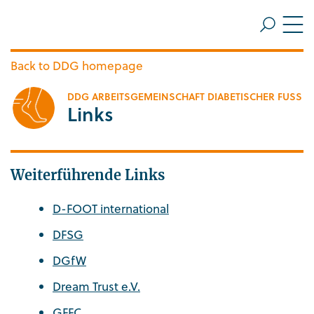
ZUM HAUPTINHALT SPRINGEN
Me
ZUR SUCHE SPRINGEN
Back to DDG homepage
DDG ARBEITSGEMEINSCHAFT DIABETISCHER FUSS
Links
Weiterführende Links
D-FOOT international
DFSG
DGfW
Dream Trust e.V.
GFFC