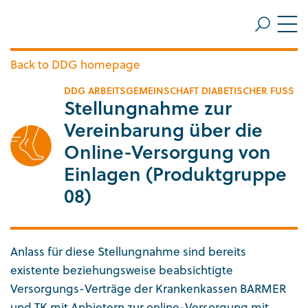
ZUM HAUPTINHALT SPRINGEN
Me
ZUR SUCHE SPRINGEN
Back to DDG homepage
DDG ARBEITSGEMEINSCHAFT DIABETISCHER FUSS
Stellungnahme zur
Vereinbarung über die
Online-Versorgung von
Einlagen (Produktgruppe
08)
Anlass für diese Stellungnahme sind bereits
existente beziehungsweise beabsichtigte
Versorgungs-Verträge der Krankenkassen BARMER
und TK mit Anbietern zur online-Versorgung mit