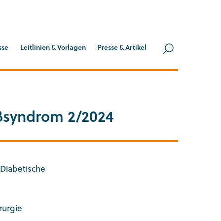
Suche
sse
Leitlinien & Vorlagen
Presse & Artikel
Suche öff
ßsyndrom 2/2024
 Diabetische
rurgie