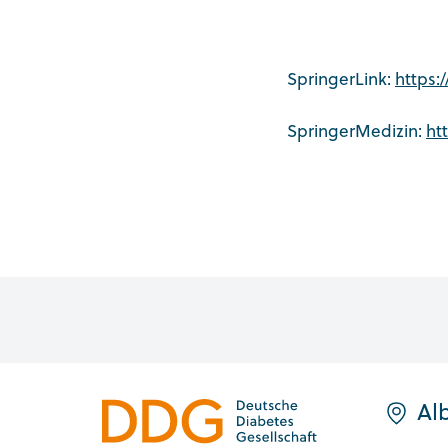
SpringerLink:
https:
SpringerMedizin:
ht
Alb