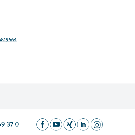
6819664
FOLLOW US ON OUR SOCIAL MED
69 37 0
Facebook
Youtube
Xing
LinkedIn
Instagram